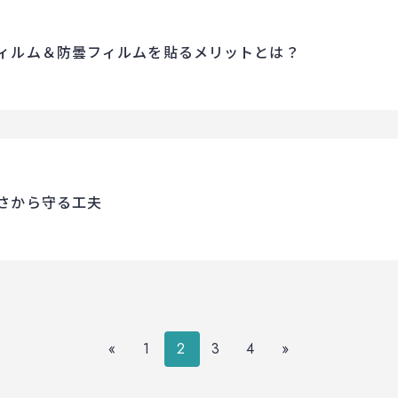
ィルム＆防曇フィルムを貼るメリットとは？
さから守る工夫
«
1
2
3
4
»